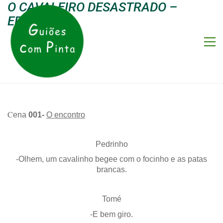
O CAVALEIRO DESASTRADO –
EPISÓDIO 2
C
ena
001-
O encontro
Pedrinho
-Olhem, um cavalinho begee com o focinho e as patas
brancas.
Tomé
-E bem giro.