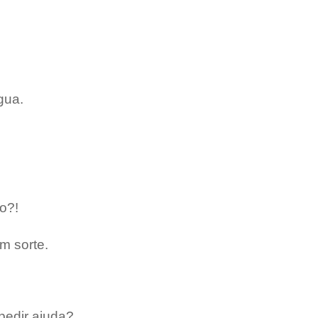
gua.
o?!
m sorte.
 pedir ajuda?