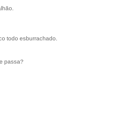
lhão.
Fico todo esburrachado.
se passa?