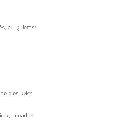
s, aí. Quietos!
são eles. Ok?
cima, armados.