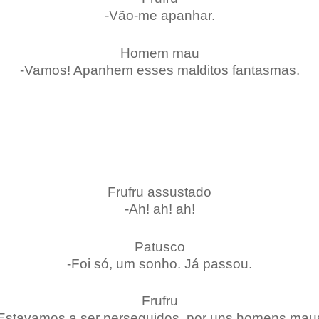
-Vão-me apanhar.
Homem mau
-Vamos! Apanhem esses malditos fantasmas.
Frufru assustado
-Ah! ah! ah!
Patusco
-Foi só, um sonho. Já passou.
Frufru
Estavamos a ser perseguidos, por uns homens mau