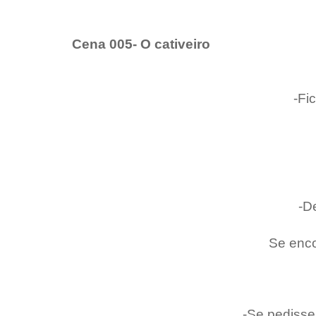
Cena 005- O cativeiro
-Fi
-D
Se enco
-Se pedisse 