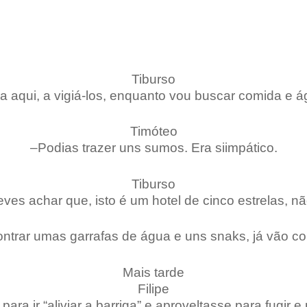
Tiburso
ca aqui, a vigiá-los, enquanto vou buscar comida e á
Timóteo
–Podias trazer uns sumos. Era siimpático.
Tiburso
eves achar que, isto é um hotel de cinco estrelas, nã
ntrar umas garrafas de água e uns snaks, já vão co
Mais tarde
Filipe
para ir “aliviar a barriga” e aproveltasse para fugir e