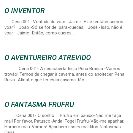
O INVENTOR
Cena 001- Vontade de voar Jaime -E se tentátessemos
voar? João -Só se for de pára-quedas. José -Isso, não é
voar. Jaime -Então, como queres…
O AVENTUREIRO ATREVIDO
Cena 001- A descoberta Indio Pena Branca -Vamos
trovão! Temos de chegar à caverna, antes do anoitecer. Pena
Ruiva -Afinal, o que ter essa caverna, tão…
O FANTASMA FRUFRU
Cena 001- O sonho Frufru em pânico-Não me faça
mal! Por favor. Patusco-Anda! Foge! Frufru-Vão-me apanhar.
Homem mau-Vamos! Apanhem esses malditos fantasmas.
Cena…